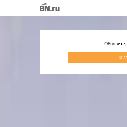
Обновите,
На г