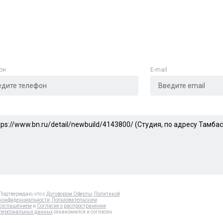
Адрес указан неверно
Цена указана неверно
Другое
он
E-mail
е
*
Отменить
Отправить
Подтверждаю, что с
Договором Оферты
,
Политикой
конфиденциальности
,
Пользовательским
соглашением
и
Согласие о распространении
персональных данных
ознакомился и согласен