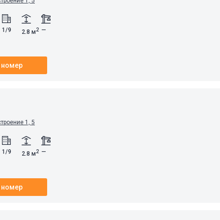
строение 1, 5
1/9
—
2
2.8 м
 номер
строение 1, 5
1/9
—
2
2.8 м
 номер