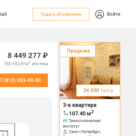
Ещё
Войти
Подать объявление
Продажа
8 449 277 ₽
2
350 592 ₽/м
, ипотека
7 (812) XXX-XX-00
24 000
тыс.р.
3-к квартира
2
107.40
м
Технологический
институт
Санкт-Петербург,