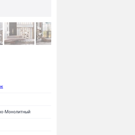
рк
но-Монолитный