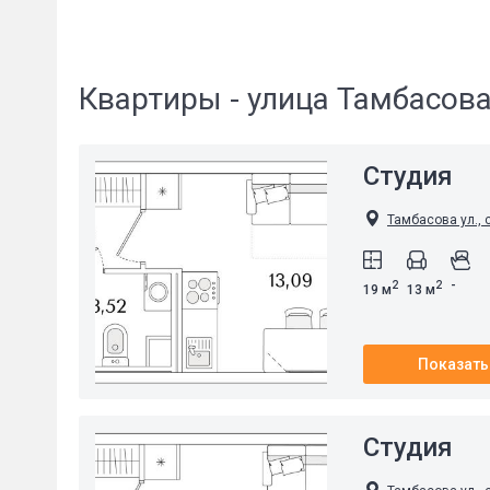
Квартиры - улица Тамбасов
Студия
Тамбасова ул., 
-
2
2
19 м
13 м
Показать
Студия