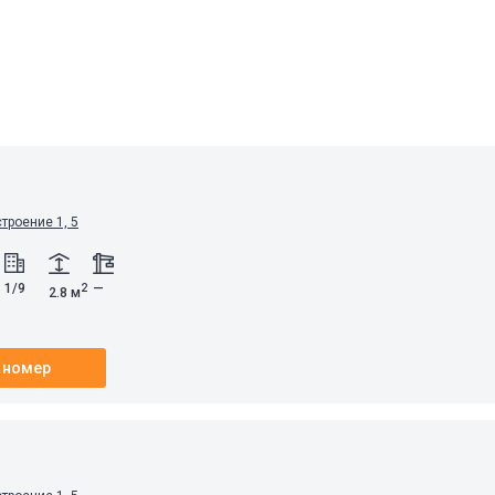
а
строение 1, 5
1/9
—
2
2.8 м
 номер