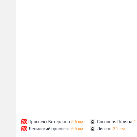
Пожал
Ваше имя
E-mail
*
Проспект Ветеранов
5.6 км
Сосновая Поляна
1
Ленинский проспект
6.5 км
Лигово
2.2 км