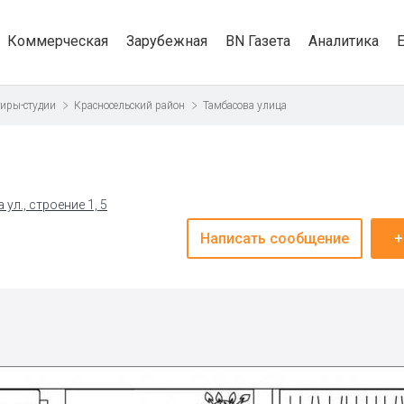
Коммерческая
Зарубежная
BN Газета
Аналитика
иры-студии
Красносельский район
Тамбасова улица
ул., строение 1, 5
Написать сообщение
+