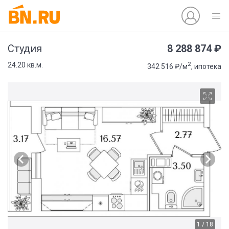
8 288 874 ₽
Студия
2
24.20 кв.м.
342 516 ₽/м
, ипотека
1 / 18