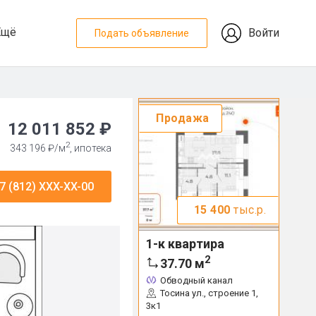
Ещё
Войти
Подать объявление
Продажа
12 011 852 ₽
2
343 196 ₽/м
, ипотека
7 (812) XXX-XX-00
15 400
тыс.р.
1-к квартира
2
37.70
м
Обводный канал
Тосина ул., строение 1,
3к1