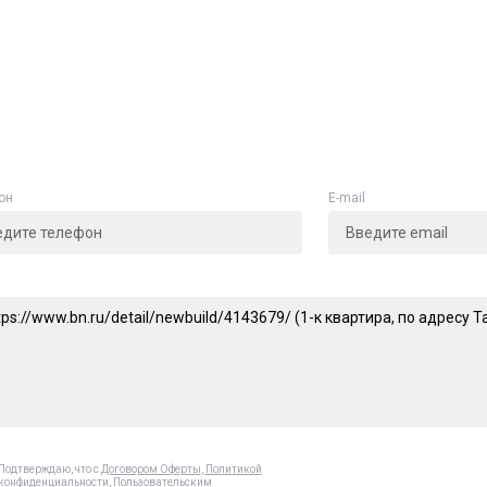
Адрес указан неверно
Цена указана неверно
Другое
он
E-mail
е
*
Отменить
Отправить
Подтверждаю, что с
Договором Оферты
,
Политикой
конфиденциальности
,
Пользовательским