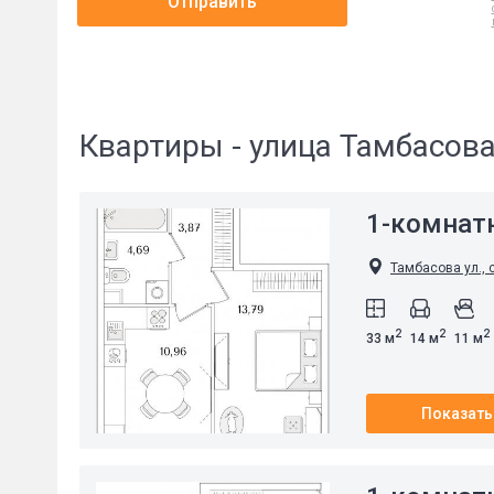
Отправить
Квартиры - улица Тамбасов
1-комнат
Тамбасова ул., 
2
2
2
33 м
14 м
11 м
Показать