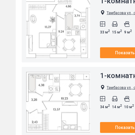
1-комнат
Тамбасова ул., 
2
2
2
33 м
15 м
9 м
Показать
1-комнат
Тамбасова ул., 
2
2
2
34 м
14 м
10 м
Показать