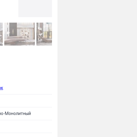
рк
но-Монолитный