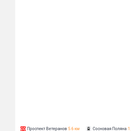
Пожал
Ваше имя
E-mail
*
Проспект Ветеранов
5.6 км
Сосновая Поляна
1