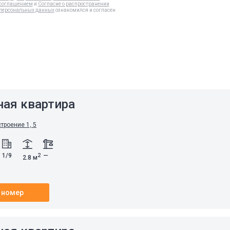
соглашением
и
Согласие о распространении
персональных данных
ознакомился и согласен
а
ная квартира
строение 1, 5
1/9
—
2
2.8 м
 номер