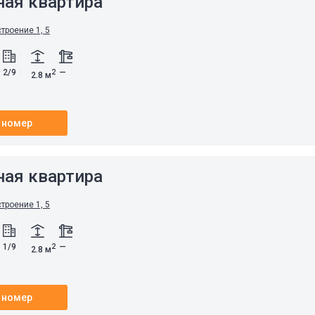
ная квартира
строение 1, 5
2/9
—
2
2.8 м
 номер
ная квартира
строение 1, 5
1/9
—
2
2.8 м
 номер