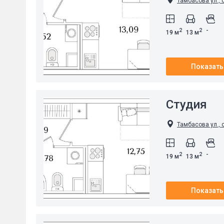
Тамбасова ул., 
-
2
2
19 м
13 м
Показать
Студия
Тамбасова ул., 
-
2
2
19 м
13 м
Показать