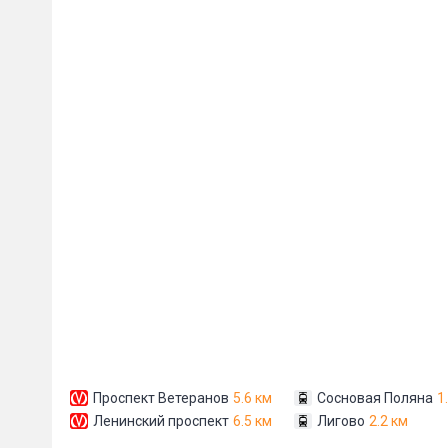
Пожал
Ваше имя
E-mail
*
Проспект Ветеранов
5.6 км
Сосновая Поляна
1
Ленинский проспект
6.5 км
Лигово
2.2 км