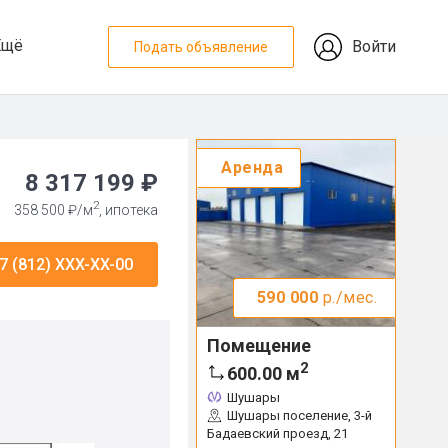
Ещё
Войти
Подать объявление
Аренда
8 317 199 ₽
2
358 500 ₽/м
, ипотека
7 (812) XXX-XX-00
590 000
р./мес.
Помещение
2
600.00
м
Шушары
Шушары поселение, 3-й
Бадаевский проезд, 21