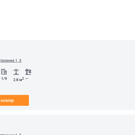
а
строение 1, 5
1/9
—
2
2.8 м
 номер