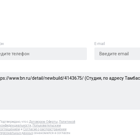
Адрес указан неверно
Цена указана неверно
Другое
он
E-mail
е
*
Отменить
Отправить
Подтверждаю, что с
Договором Оферты
,
Политикой
конфиденциальности
,
Пользовательским
соглашением
и
Согласие о распространении
персональных данных
ознакомился и согласен