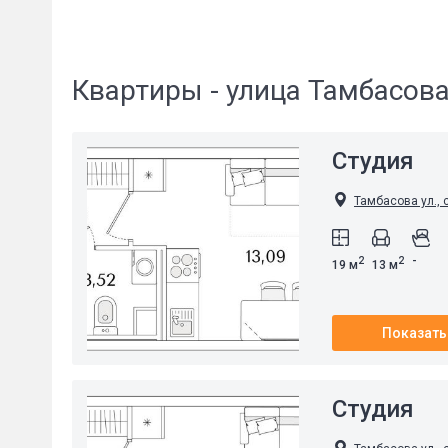
Квартиры - улица Тамбасов
Студия
Тамбасова ул., 
-
2
2
19 м
13 м
Показать
Студия