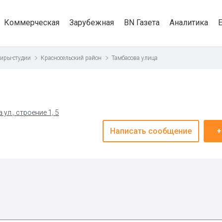
Коммерческая
Зарубежная
BN Газета
Аналитика
иры-студии
Красносельский район
Тамбасова улица
ул., строение 1, 5
Написать сообщение
+