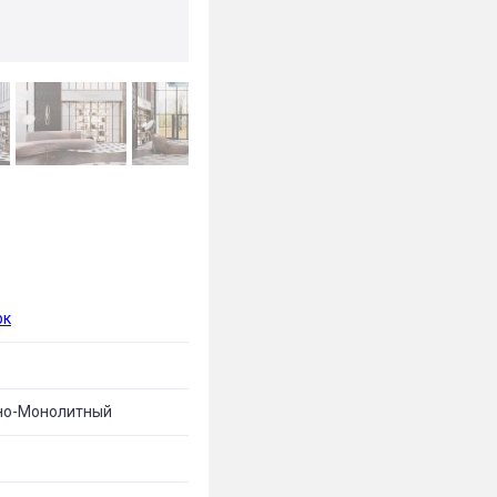
рк
но-Монолитный