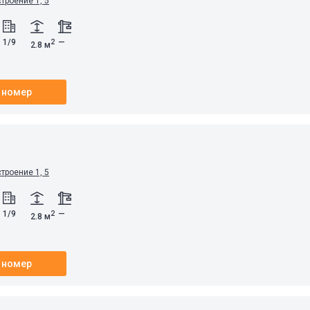
строение 1, 5
1/9
—
2
2.8 м
 номер
строение 1, 5
1/9
—
2
2.8 м
 номер