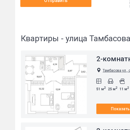
Отправить
Квартиры - улица Тамбасов
2-комнат
Тамбасова ул., 
2
2
2
51 м
25 м
11 м
Показать