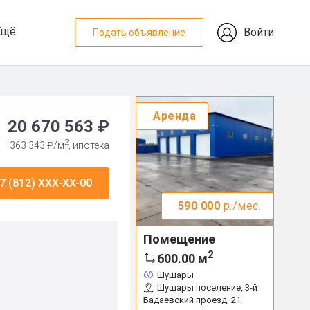
Ещё
Войти
Подать объявление
Аренда
20 670 563 ₽
2
363 343 ₽/м
, ипотека
7 (812) XXX-XX-00
590 000
р./мес.
Помещение
2
600.00
м
Шушары
Шушары поселение, 3-й
Бадаевский проезд, 21