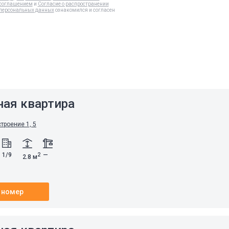
соглашением
и
Согласие о распространении
персональных данных
ознакомился и согласен
а
ная квартира
строение 1, 5
1/9
—
2
2.8 м
 номер