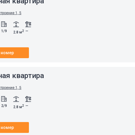
ная квартира
строение 1, 5
1/9
—
2
2.8 м
 номер
ная квартира
строение 1, 5
2/9
—
2
2.8 м
 номер