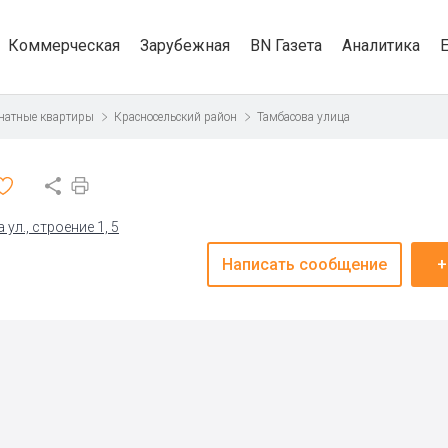
Коммерческая
Зарубежная
BN Газета
Аналитика
натные квартиры
Красносельский район
Тамбасова улица
ул., строение 1, 5
Написать сообщение
+