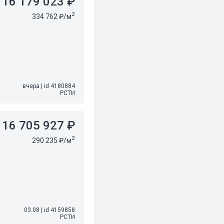
16 179 023 ₽
2
334 762 ₽/м
вчера
|
id 4180884
РСТИ
16 705 927 ₽
2
290 235 ₽/м
03.08
|
id 4159858
РСТИ