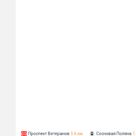
Пожал
Ваше имя
E-mail
*
Проспект Ветеранов
5.6 км
Сосновая Поляна
1