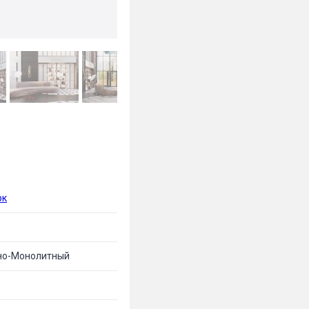
рк
но-Монолитный