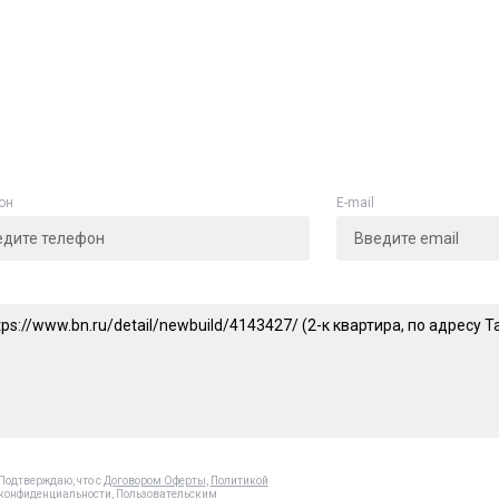
Адрес указан неверно
Цена указана неверно
Другое
он
E-mail
е
*
Отменить
Отправить
Подтверждаю, что с
Договором Оферты
,
Политикой
конфиденциальности
,
Пользовательским