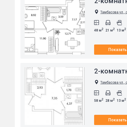
2-комнат
Тамбасова ул., 
2
2
2
48 м
21 м
13 м
Показать
2-комнат
Тамбасова ул., 
2
2
2
58 м
28 м
13 м
Показать