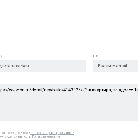
Адрес указан неверно
Цена указана неверно
Другое
он
E-mail
е
*
Отменить
Отправить
Подтверждаю, что с
Договором Оферты
,
Политикой
конфиденциальности
,
Пользовательским