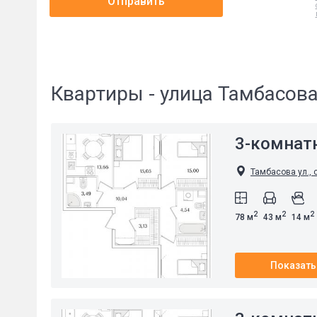
Отправить
Квартиры - улица Тамбасов
3-комнат
Тамбасова ул., 
2
2
2
78 м
43 м
14 м
Показать