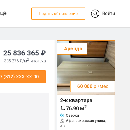
Ещё
Войти
Подать объявление
Аренда
25 836 365 ₽
2
335 276 ₽/м
, ипотека
7 (812) XXX-XX-00
60 000
р./мес.
2-к квартира
2
76.90
м
Озерки
Афанасьевская улица,
«1»