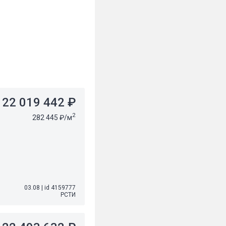
22 019 442 ₽
2
282 445 ₽/м
03.08
|
id 4159777
РСТИ