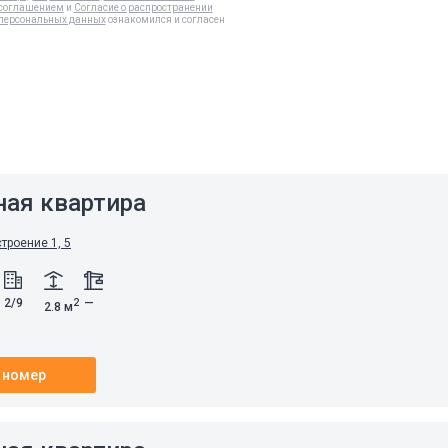
соглашением
и
Согласие о распространении
персональных данных
ознакомился и согласен
а
ная квартира
строение 1, 5
2/9
—
2
2.8 м
 номер