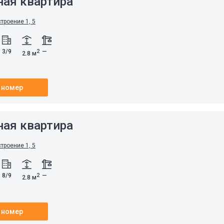
ная квартира
строение 1, 5
3/9
—
2
2.8 м
 номер
ная квартира
строение 1, 5
8/9
—
2
2.8 м
 номер