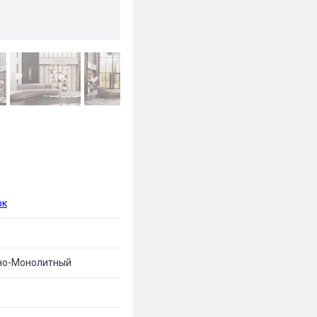
рк
но-Монолитный