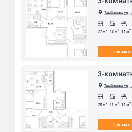
3-комнат
Тамбасова ул., 
2
2
2
77 м
43 м
14 м
Показать
3-комнат
Тамбасова ул., 
2
2
2
78 м
41 м
14 м
Показать