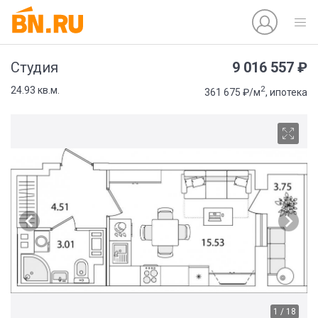
9 016 557 ₽
Студия
2
24.93 кв.м.
361 675 ₽/м
, ипотека
1 / 18