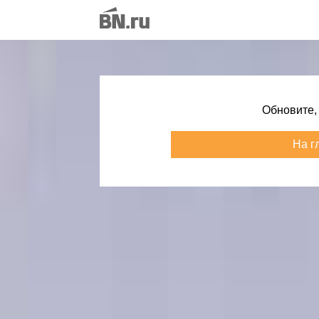
Обновите,
На г