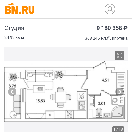
9 180 358 ₽
Студия
2
24.93 кв.м.
368 245 ₽/м
, ипотека
1 / 18