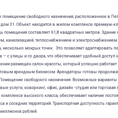
ое помещение свободного назначения, расположенное в Пе
, дом 31. Объект находится в жилом комплексе премиум-к
дь помещения составляет 61,8 квадратных метров. Здание
, канализацией, теплоснабжением и электроснабжением.
а, несколько мокрых точек . Это позволяет адаптировать 
оваться на объявление
 — с улицы и со двора, что обеспечивает удобный доступ 
ении размещён салон красоты, который успешно работает с
готовым арендным бизнесом. Арендаторы готовы продолжат
омещение свободного назначения. Возможные варианты и
ые услуги, коворкинг, офис, дизайн -студия или торговая 
комплексе высокого класса, обеспечивает наличие постоя
а и соседних территорий. Транспортная доступность гаран
 миллионов рублей.