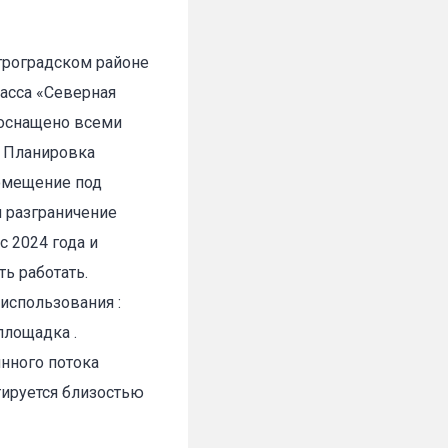
троградском районе
ласса «Северная
 оснащено всеми
 Планировка
помещение под
✕
и разграничение
 2024 года и
ь работать.
спользования :
площадка .
нного потока
тируется близостью