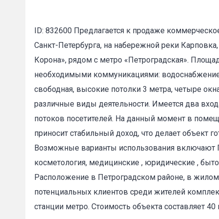
ID: 832600 Предлагается к продаже коммерческ
Санкт-Петербурга, на набережной реки Карповка
Корона», рядом с метро «Петроградская». Площа
необходимыми коммуникациями: водоснабжением
свободная, высокие потолки 3 метра, четыре окн
Пожал
различные виды деятельности. Имеется два входа
потоков посетителей. На данный момент в помещ
приносит стабильный доход, что делает объект 
Ваше имя
Возможные варианты использования включают П
косметология, медицинские , юридические , бытов
Расположение в Петроградском районе, в жилом 
E-mail
*
потенциальных клиентов среди жителей комплекс
станции метро. Стоимость объекта составляет 40