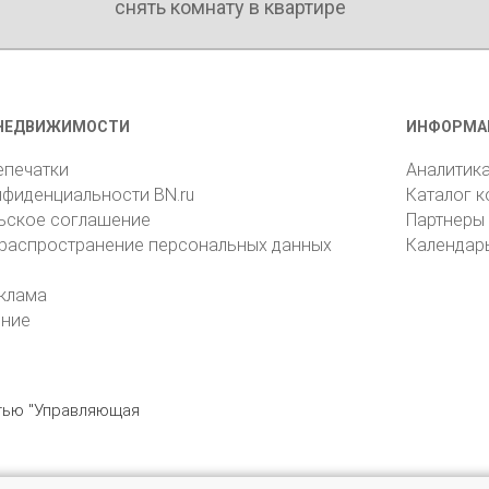
снять комнату в квартире
НЕДВИЖИМОСТИ
ИНФОРМА
епечатки
Аналитик
нфиденциальности BN.ru
Каталог 
ьское соглашение
Партнеры
 распространение персональных данных
Календар
клама
ение
стью "Управляющая