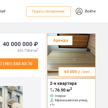
Ещё
Войти
Подать объявление
Аренда
40 000 000 ₽
2
655 738 ₽/м
7 (981) XXX-XX-70
60 000
р./мес.
2-к квартира
2
76.90
м
Озерки
Афанасьевская улица,
«1»