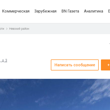
Коммерческая
Зарубежная
BN Газета
Аналитика
сти
Невский район
 д. 3
Написать сообщение
+