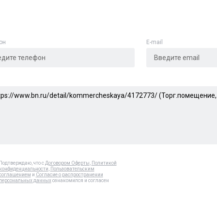
он
E-mail
Подтверждаю, что с
Договором Оферты
,
Политикой
конфиденциальности
,
Пользовательским
соглашением
и
Согласие о распространении
персональных данных
ознакомился и согласен