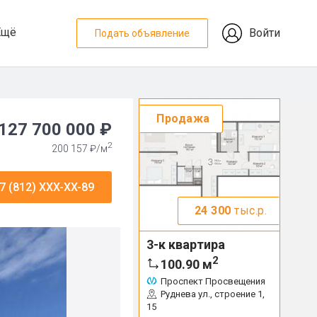
Ещё
Войти
Подать объявление
Продажа
127 700 000 ₽
2
200 157 ₽/м
7 (812) XXX-XX-89
24 300
тыс.р.
3-к квартира
2
100.90
м
Проспект Просвещения
Руднева ул., строение 1,
15