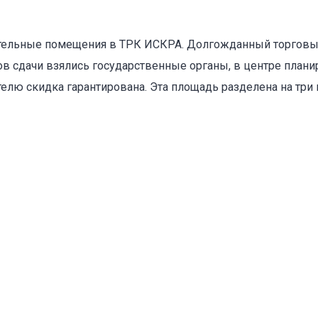
ельные помещения в ТРК ИСКРА. Долгожданный торговы
оваться на объявление
ов сдачи взялись государственные органы, в центре план
телю скидка гарантирована. Эта площадь разделена на три
Объект не продается (не сдается)
Указанные характеристики отличаются от фактических
Адрес указан неверно
Цена указана неверно