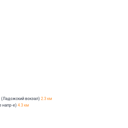
Другое
е
*
Отменить
Отправить
 (Ладожский вокзал)
2.3 км
е напр-е)
4.3 км