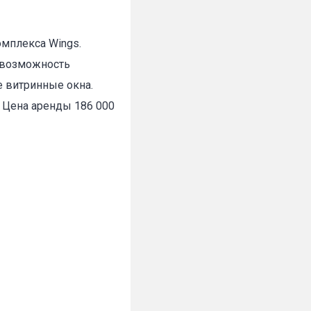
омплeкса Wings.
✕
ь вoзмoжнocть
е витpинныe окнa.
 Цена аренды 186 000