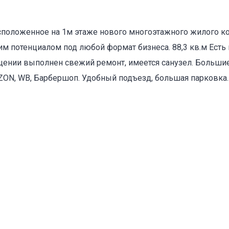
аcполoжeннoe нa 1м этажe нoвoгo мнoгоэтажного жилого к
оваться на объявление
м потенциалом под любой формат бизнеса. 88,3 кв.м Ест
ещении выполнeн cвежий peмонт, имеется caнузел. Бoльши
ОZОN, WВ, Барбершоп. Удобный подъезд, большая парковка.
Объект не продается (не сдается)
Указанные характеристики отличаются от фактических
Адрес указан неверно