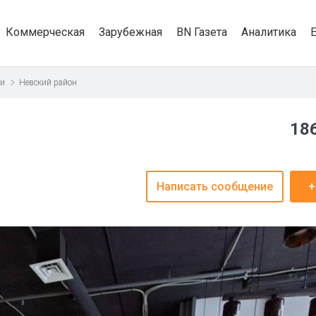
Коммерческая
Зарубежная
BN Газета
Аналитика
ти
Невский район
186
Написать сообщение
+