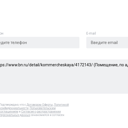
он
E-mail
Подтверждаю, что с
Договором Оферты
,
Политикой
конфиденциальности
,
Пользовательским
соглашением
и
Согласие о распространении
персональных данных
ознакомился и согласен