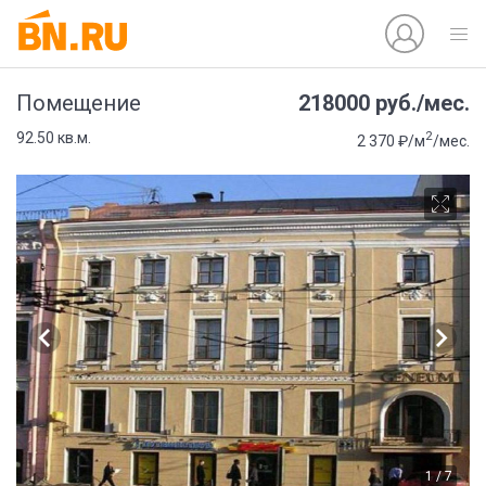
218000 руб./мес.
Помещение
2
92.50 кв.м.
2 370 ₽/м
/мес.
1 / 7