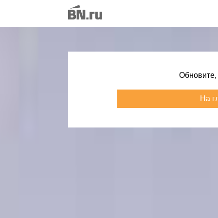
Обновите,
На г