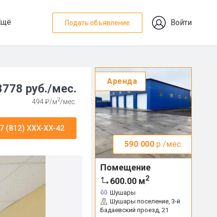
Ещё
Войти
Подать объявление
Аренда
8778 руб./мес.
2
494 ₽/м
/мес.
7 (812) XXX-XX-42
590 000
р./мес.
Помещение
2
600.00
м
Шушары
Шушары поселение, 3-й
Бадаевский проезд, 21