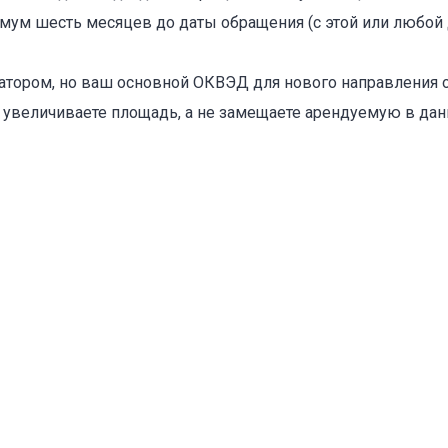
ум шесть месяцев до даты обращения (с этой или любой 
Объект не продается (не сдается)
тором, но ваш основной ОКВЭД для нового направления о
Указанные характеристики отличаются от фактических
 увеличиваете площадь, а не замещаете арендуемую в да
Адрес указан неверно
Цена указана неверно
Другое
е
*
Отменить
Отправить