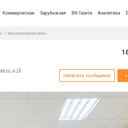
Коммерческая
Зарубежная
BN Газета
Аналитика
ти
Василеостровский район
1
 ул., д. 19
Написать сообщение
+