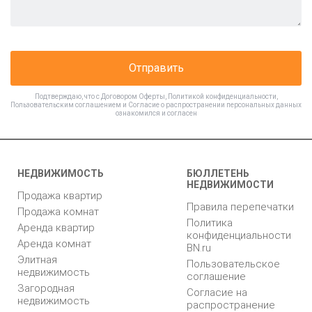
Отправить
Подтверждаю, что с
Договором Оферты
,
Политикой конфиденциальности
,
Пользовательским соглашением
и
Согласие о распространении персональных данных
ознакомился и согласен
НЕДВИЖИМОСТЬ
БЮЛЛЕТЕНЬ
НЕДВИЖИМОСТИ
Продажа квартир
Правила перепечатки
Продажа комнат
Политика
Аренда квартир
конфиденциальности
Аренда комнат
BN.ru
Элитная
Пользовательское
недвижимость
соглашение
Загородная
Согласие на
недвижимость
распространение