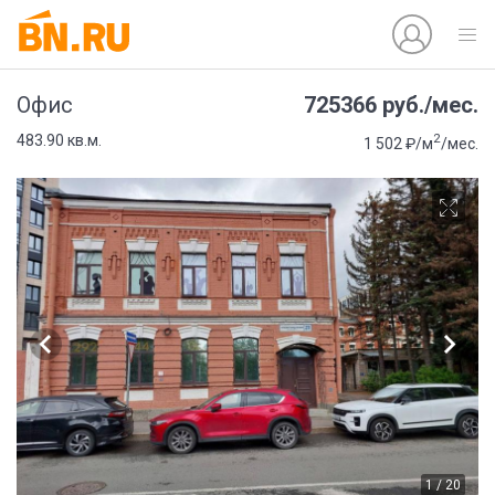
725366 руб./мес.
Офис
2
483.90 кв.м.
1 502 ₽/м
/мес.
1 / 20