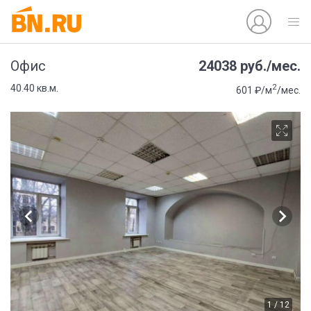
24038 руб./мес.
Офис
2
40.40 кв.м.
601 ₽/м
/мес.
1 / 12