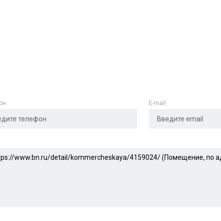
он
E-mail