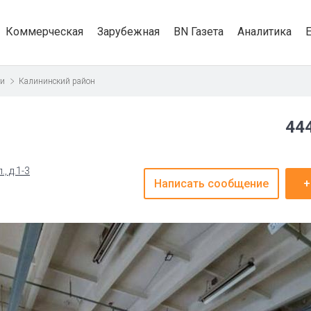
Коммерческая
Зарубежная
BN Газета
Аналитика
ти
Калининский район
444
, д.1-3
Написать сообщение
+