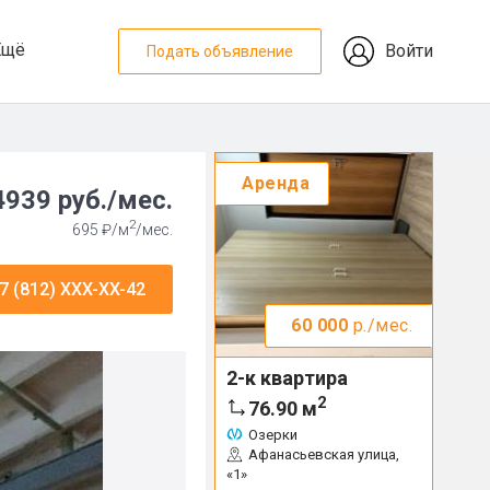
Ещё
Войти
Подать объявление
Аренда
939 руб./мес.
2
695 ₽/м
/мес.
7 (812) XXX-XX-42
60 000
р./мес.
2-к квартира
2
76.90
м
Озерки
Афанасьевская улица,
«1»