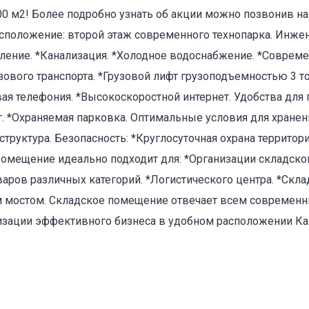
0 м2! Более подробно узнать об акции можно позвонив н
асположение: второй этаж современного технопарка. Инже
ление. *Канализация. *Холодное водоснабжение. *Соврем
зового транспорта. *Грузовой лифт грузоподъемностью 3 т
оваться на объявление
я телефония. *Высокоскоростной интернет. Удобства для 
г. *Охраняемая парковка. Оптимальные условия для хранен
труктура. Безопасность: *Круглосуточная охрана территори
Помещение идеально подходит для: *Организации складског
аров различных категорий. *Логистического центра. *Скла
м мостом. Складское помещение отвечает всем современ
изации эффективного бизнеса в удобном расположении Ка
Объект не продается (не сдается)
Указанные характеристики отличаются от фактических