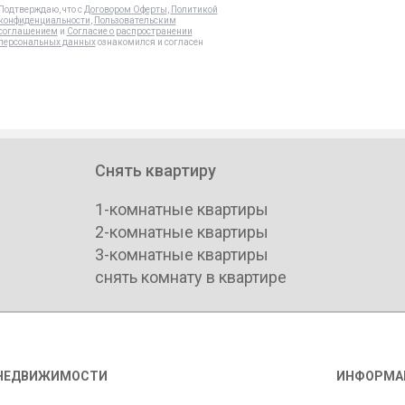
Подтверждаю, что с
Договором Оферты
,
Политикой
конфиденциальности
,
Пользовательским
соглашением
и
Согласие о распространении
персональных данных
ознакомился и согласен
Снять квартиру
1-комнатные квартиры
2-комнатные квартиры
3-комнатные квартиры
снять комнату в квартире
НЕДВИЖИМОСТИ
ИНФОРМА