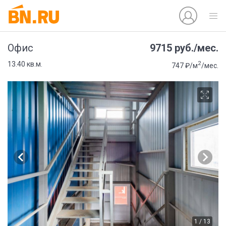
9715 руб./мес.
Офис
2
13.40 кв.м.
747 ₽/м
/мес.
1 / 13