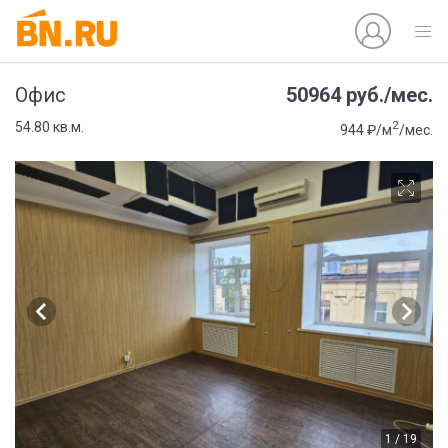
50964 руб./мес.
Офис
2
54.80 кв.м.
944 ₽/м
/мес.
1 / 19