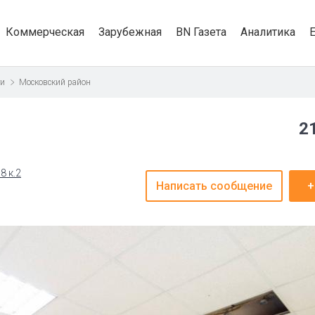
Коммерческая
Зарубежная
BN Газета
Аналитика
ти
Московский район
2
8 к.2
Написать сообщение
+