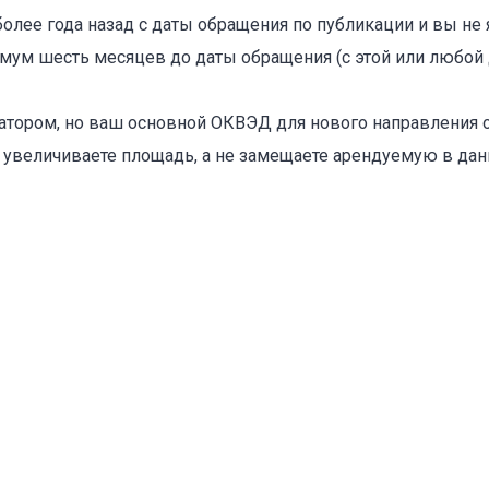
более года назад с даты обращения по публикации и вы не
ум шесть месяцев до даты обращения (с этой или любой 
Объект не продается (не сдается)
тором, но ваш основной ОКВЭД для нового направления о
Указанные характеристики отличаются от фактических
 увеличиваете площадь, а не замещаете арендуемую в да
Адрес указан неверно
Цена указана неверно
Другое
е
*
Отменить
Отправить