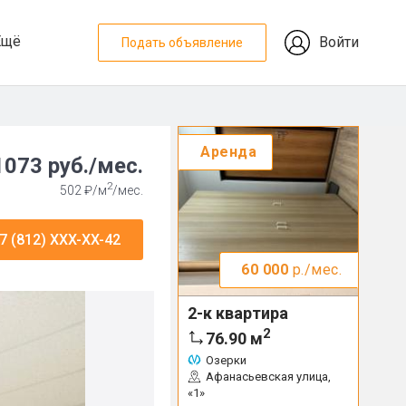
Ещё
Войти
Подать объявление
Аренда
1073 руб./мес.
2
502 ₽/м
/мес.
7 (812) XXX-XX-42
60 000
р./мес.
2-к квартира
2
76.90
м
Озерки
Афанасьевская улица,
«1»