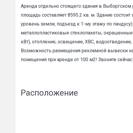
Аренда отдельно стоящего здания в Выборгском р
площадь составляет 8595.2 кв. м. Здание состои
Пожал
уровень земли, подъезд к 1-му этажу по пандусу
металлопластиковые стеклопакеты, окрашенные с
кВт), отопление, освещение, ХВС, водоотведение, 
Ваше имя
Возможность размещения рекламной вывески на 
помещения при аренде от 100 м2! Звоните сейчас 
E-mail
*
Расположение