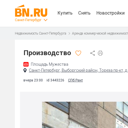
Купить
Снять
Новостройки
Санкт-Петербург
Недвижимость Санкт-Петербурга
Аренда коммерческой недвижимос
Производство
Площадь Мужества
Санкт-Петербург, Выборгский район, Тореза пр-кт, д
вчера 23:00
id 3443226
СПб Рент