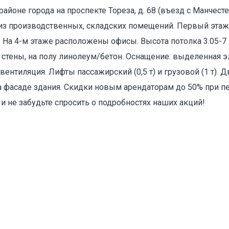
айоне города на проспекте Тореза, д. 68 (въезд с Манчест
т из производственных, складских помещений. Первый этаж 
оваться на объявление
). На 4-м этаже расположены офисы. Высота потолка 3.05-7
тены, на полу линолеум/бетон. Оснащение: выделенная э
вентиляция. Лифты пассажирский (0,5 т) и грузовой (1 т). Д
фасаде здания. Скидки новым арендаторам до 50% при пе
и не забудьте спросить о подробностях наших акций!
Объект не продается (не сдается)
Указанные характеристики отличаются от фактических
Адрес указан неверно