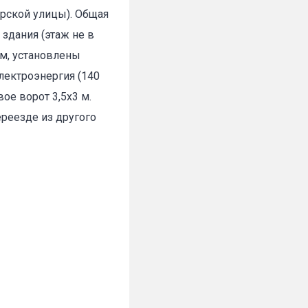
ерской улицы). Общая
здания (этаж не в
✕
 м, установлены
лектроэнергия (140
вое ворот 3,5х3 м.
реезде из другого