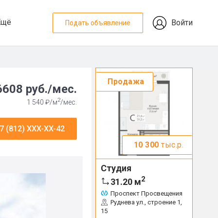
Ещё
Войти
Подать объявление
Продажа
608 руб./мес.
2
1 540 ₽/м
/мес.
7 (812) XXX-XX-42
10 300
тыс.р.
Студия
2
31.20
м
Проспект Просвещения
Руднева ул., строение 1,
15