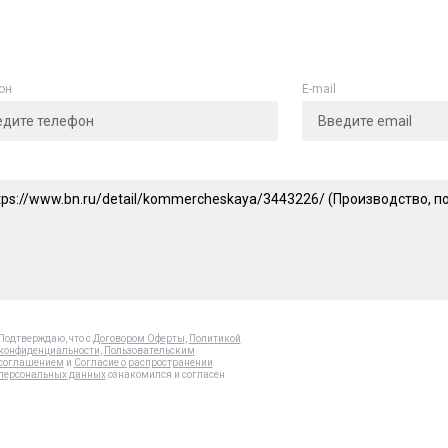
он
E-mail
Подтверждаю, что с
Договором Оферты
,
Политикой
конфиденциальности
,
Пользовательским
соглашением
и
Согласие о распространении
персональных данных
ознакомился и согласен