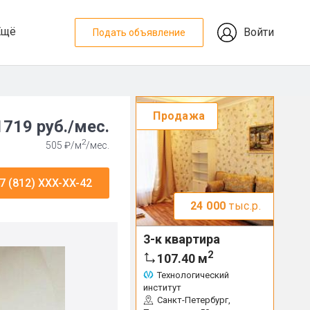
Ещё
Войти
Подать объявление
Продажа
1719 руб./мес.
2
505 ₽/м
/мес.
7 (812) XXX-XX-42
24 000
тыс.р.
3-к квартира
2
107.40
м
Технологический
институт
Санкт-Петербург,