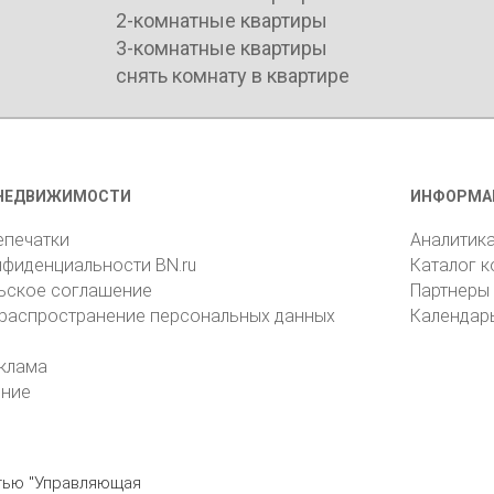
2-комнатные квартиры
3-комнатные квартиры
снять комнату в квартире
НЕДВИЖИМОСТИ
ИНФОРМА
епечатки
Аналитик
нфиденциальности BN.ru
Каталог 
ьское соглашение
Партнеры
 распространение персональных данных
Календар
клама
ение
стью "Управляющая