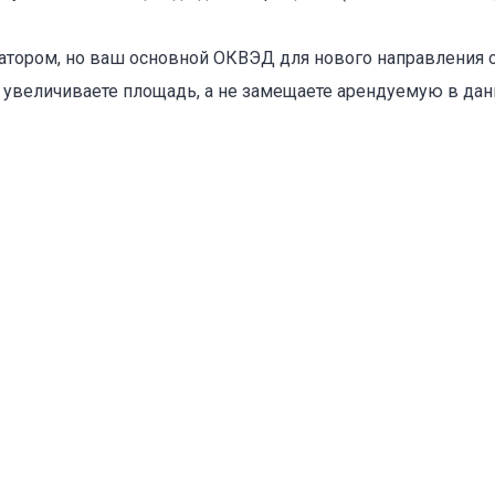
Объект не продается (не сдается)
тором, но ваш основной ОКВЭД для нового направления о
 увеличиваете площадь, а не замещаете арендуемую в да
Указанные характеристики отличаются от фактических
Адрес указан неверно
Цена указана неверно
Другое
е
*
Отменить
Отправить