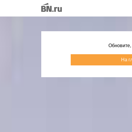
Обновите,
На г