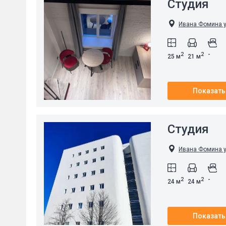
Студия
Ивана Фомина ул
-
2
2
25 м
21 м
Показать
Студия
Ивана Фомина ул
-
2
2
24 м
24 м
Показать