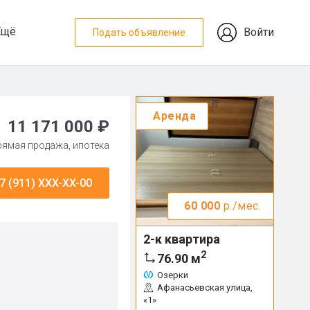
Ещё
Войти
Подать объявление
Аренда
11 171 000 ₽
прямая продажа, ипотека
7 (911) XXX-XX-00
60 000
р./мес.
2-к квартира
2
76.90
м
Озерки
Афанасьевская улица,
«1»