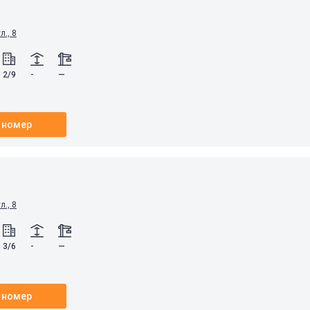
., 8
2/9
-
—
 номер
., 8
3/6
-
—
 номер