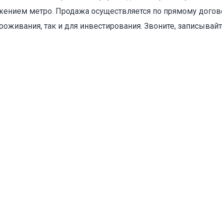
ожением метро. Продажа осуществляется по прямому догов
роживания, так и для инвестирования. Звоните, записывайт
оваться на объявление
Объект не продается (не сдается)
Указанные характеристики отличаются от фактических