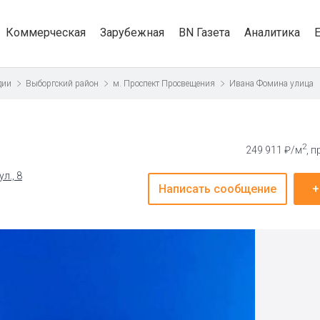
Коммерческая
Зарубежная
BN Газета
Аналитика
дии
Выборгский район
м. Проспект Просвещения
Ивана Фомина улица
2
249 911 ₽/м
, 
л., 8
Написать сообщение
+