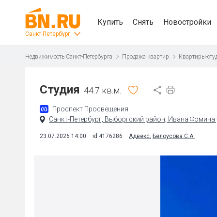
Купить
Снять
Новостройки
Санкт-Петербург
Недвижимость Санкт-Петербурга
Продажа квартир
Квартиры-сту
Студия
44.7 кв.м.
Проспект Просвещения
Санкт-Петербург, Выборгский район, Ивана Фомина у
23.07.2026 14:00
id 4176286
Адвекс
,
Белоусова С.А.