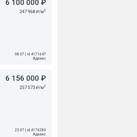
6 100 000 ₽
2
247 968 ₽/м
08.07
|
id 4171647
Адвекс
6 156 000 ₽
2
257 573 ₽/м
23.07
|
id 4176283
Адвекс