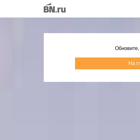
Обновите,
На г