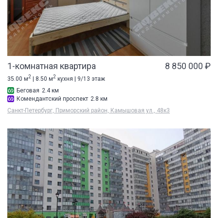
1-комнатная квартира
8 850 000 ₽
2
2
35.00 м
| 8.50 м
кухня | 9/13 этаж
Беговая
2.4 км
Комендантский проспект
2.8 км
Санкт-Петербург, Приморский район, Камышовая ул., 48к3