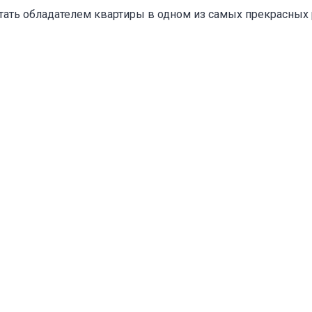
стать обладателем квартиры в одном из самых прекрасных 
Адрес указан неверно
Цена указана неверно
Другое
е
*
Отменить
Отправить