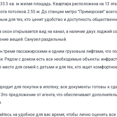
 33.3 кв. м жилая площадь. Квартира расположена на 13 эт
ота потолков 2.55 м. До станции метро "Приморская" всего
м для тех, кто ценит удобство и доступность общественно
 окон открывается вид на канал, а наличие двух лоджий с
оваться на объявление
ение вещей. Санузел раздельный.
н тремя пассажирскими и одним грузовым лифтами, что п
и. Рядом с домом есть все необходимые объекты инфраст
е место для семей с детьми и для тех, кто ищет комфортно
дходит для покупки в ипотеку, все документы готовы к сд
. Это предложение от агента, что обеспечивает дополните
.
Объект не продается (не сдается)
йтесь на удобное для вас время, чтобы лично оценить вс
Указанные характеристики отличаются от фактических