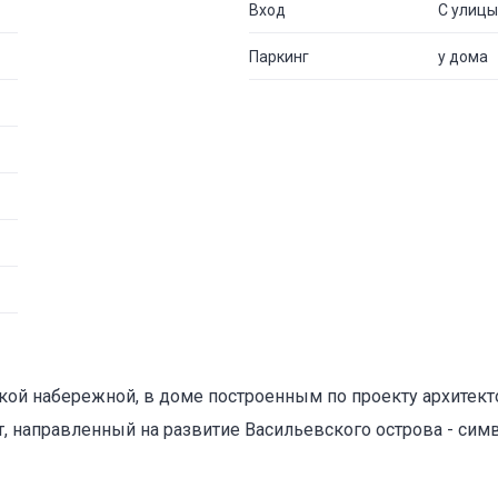
Вход
С улицы
Паркинг
у дома
кой набережной, в доме построенным по проекту архитекто
, направленный на развитие Васильевского острова - сим