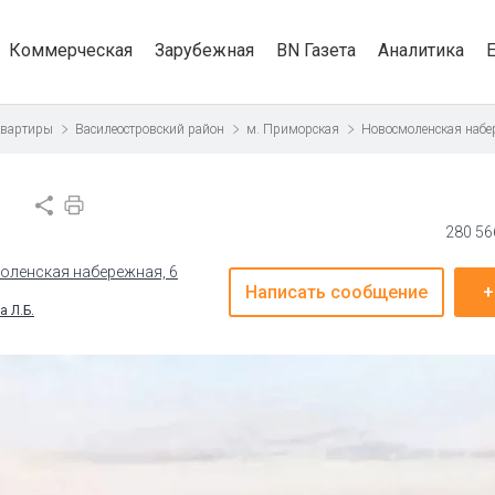
Коммерческая
Зарубежная
BN Газета
Аналитика
квартиры
Василеостровский район
м. Приморская
Новосмоленская набе
280 56
оленская набережная, 6
Написать сообщение
+
а Л.Б.