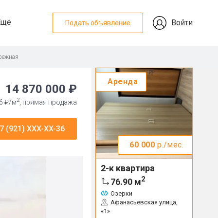
Ещё
Войти
Подать объявление
режная
Аренда
14 870 000 ₽
2
6 ₽/м
, прямая продажа
7 (921) XXX-XX-36
60 000
р./мес.
2-к квартира
2
76.90
м
Озерки
Афанасьевская улица,
«1»