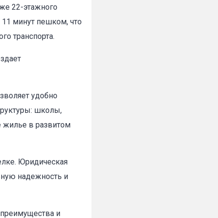
аже 22-этажного
 11 минут пешком, что
го транспорта.
оздает
✕
озволяет удобно
руктуры: школы,
е жилье в развитом
елке. Юридическая
льную надежность и
е преимущества и