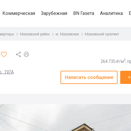
Коммерческая
Зарубежная
BN Газета
Аналитика
квартиры
Московский район
м. Московская
Московский проспект
2
264 735 ₽/м
, 
., 197А
Написать сообщение
+