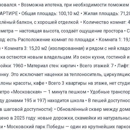
зовался. • Возможна ипотека, при необходимости поможем 
АРТИРЕ • Общая площадь: 100,10 м2 • Жилая площадь: 71,2
теклёный балкон, с хорошей отделкой. • Количество комнат:
3,00 метра — настоящая высота, создаёт ощущение простора 
овод: есть Расположение комнат по площади: • Комната 1: 19
оваться на объявление
 • Комната 3: 15,20 м2 (изолированная) и рядом с ней кладо
ика остаются новым владельцам. Из окон кухни, гостиной и
йки: 1960 • Материал стен: кирпич • Всего этажей: 7 • Лифт
онку. Это исключает наценки за теплоноситель, циркуляцию
лоны красоты, кафе • Всего 3 квартиры на этаже, нет студ
тро «Московская» — 1 минута пешком • Удобные транспо
ду домами 195 и 197) находится школа • В пешей доступно
(в шаговой доступности): • Обновлённый сквер между дома
Объект не продается (не сдается)
шено в 2025 году: новые дорожки, скамейки из натуральны
 • Московский парк Победы — один из крупнейших парков 
Указанные характеристики отличаются от фактических