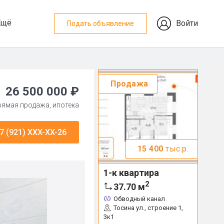
Ещё
Войти
Подать объявление
Продажа
26 500 000 ₽
прямая продажа, ипотека
7 (921) XXX-XX-26
15 400
тыс.р.
1-к квартира
2
37.70
м
Обводный канал
Тосина ул., строение 1,
3к1