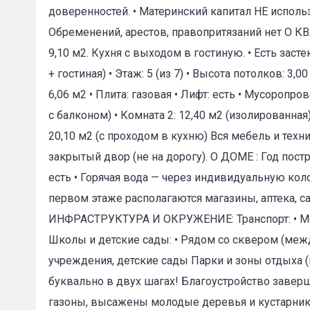
доверенностей. • Материнский капитал НЕ исполь
Обременений, арестов, правопритязаний нет О КВ
9,10 м2. Кухня с выходом в гостиную. • Есть зас
+ гостиная) • Этаж: 5 (из 7) • Высота потолков: 
6,06 м2 • Плита: газовая • Лифт: есть • Мусоропр
Пожал
с балконом) • Комната 2: 12,40 м2 (изолированная)
20,10 м2 (с проходом в кухню) Вся мебель и техн
закрытый двор (не на дорогу). О ДОМЕ : Год постро
Ваше имя
есть • Горячая вода — через индивидуальную кол
первом этаже располагаются магазины, аптека, са
E-mail
*
ИНФРАСТРУКТУРА И ОКРУЖЕНИЕ: Транспорт: • Ме
Школы и детские сады: • Рядом со сквером (меж
учреждения, детские сады Парки и зоны отдыха 
буквально в двух шагах! Благоустройство завер
газоны, высажены молодые деревья и кустарники