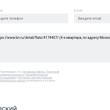
он
E-mail
Подтверждаю, что с
Договором Оферты
,
Политикой
конфиденциальности
,
Пользовательским
соглашением
и
Согласие о распространении
персональных данных
ознакомился и согласен
вский