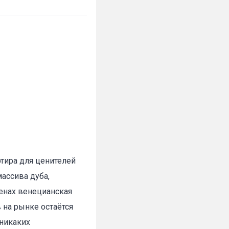
ртира для ценителей
ассива дуба,
енах венецианская
 на рынке остаётся
 никаких