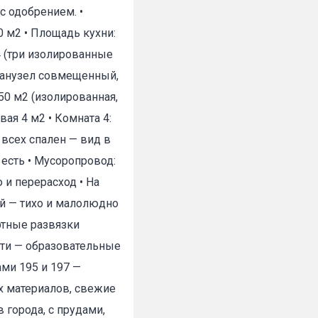
с одобрением. •
0 м2 • Площадь кухни:
 4 (три изолированные
• Санузел совмещенный,
,50 м2 (изолированная,
✕
вая 4 м2 • Комната 4:
 всех спален — вид в
: есть • Мусоропровод:
 и перерасход • На
ий — тихо и малолюдно
ртные развязки
сти — образовательные
ми 195 и 197 —
х материалов, свежие
города, с прудами,