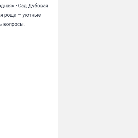
здная» • Сад Дубовая
ная роща — уютные
ь вопросы,