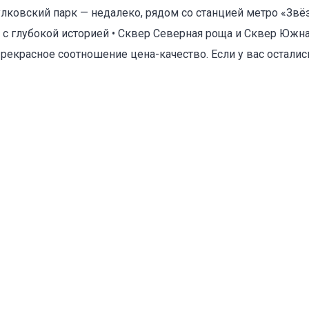
улковский парк — недалеко, рядом со станцией метро «Звё
Адрес указан неверно
о с глубокой историей • Сквер Северная роща и Сквер Юж
екрасное соотношение цена-качество. Если у вас осталис
Цена указана неверно
Другое
е
*
Отменить
Отправить