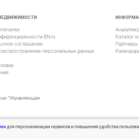
НЕДВИЖИМОСТИ
ИНФОРМА
епечатки
Аналитик
нфиденциальности BN.ru
Каталог 
ьское соглашение
Партнеры
 распространение персональных данных
Календар
клама
ение
стью "Управляющая
ики
для персонализации сервисов и повышения удобства пользова
196105, Санкт-Петербург, пр. Юрия Гагарина, 1
reklama