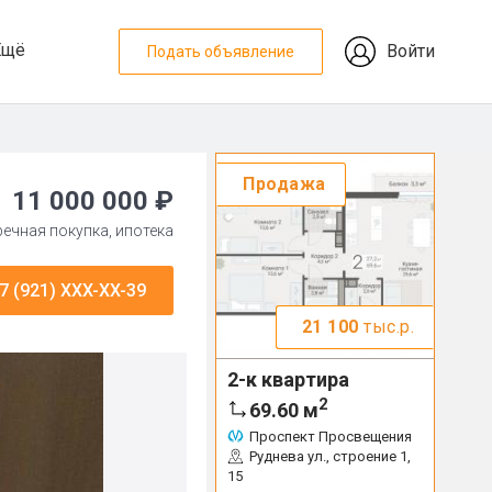
Ещё
Войти
Подать объявление
Продажа
11 000 000 ₽
тречная покупка, ипотека
7 (921) XXX-XX-39
21 100
тыс.р.
2-к квартира
2
69.60
м
Проспект Просвещения
Руднева ул., строение 1,
15