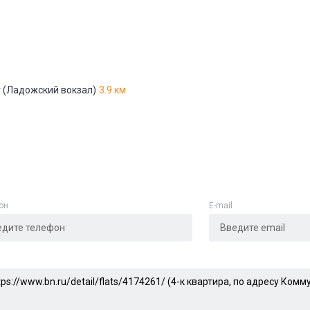
 (Ладожский вокзал)
3.9 км
он
E-mail