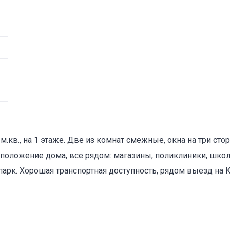
оваться на объявление
 м.кв., на 1 этаже. Две из комнaт смeжные, окна на три стор
положение дома, всё рядом: магазины, поликлиники, школ
арк. Хорошая транспортная доступность, рядом выезд на 
Объект не продается (не сдается)