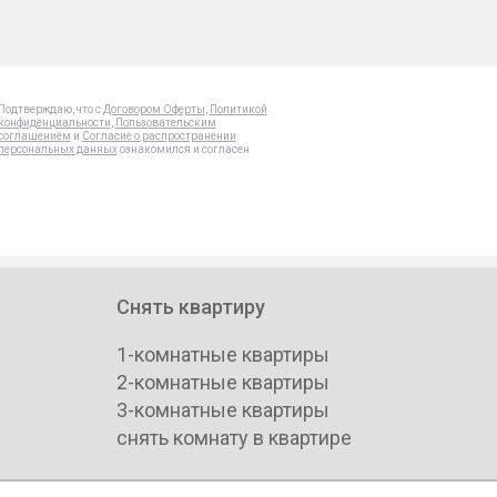
Подтверждаю, что с
Договором Оферты
,
Политикой
конфиденциальности
,
Пользовательским
соглашением
и
Согласие о распространении
персональных данных
ознакомился и согласен
Снять квартиру
1-комнатные квартиры
2-комнатные квартиры
3-комнатные квартиры
снять комнату в квартире