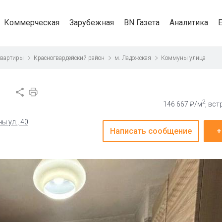
Коммерческая
Зарубежная
BN Газета
Аналитика
квартиры
Красногвардейский район
м. Ладожская
Коммуны улица
2
146 667 ₽/м
, вс
ы ул., 40
Написать сообщение
+