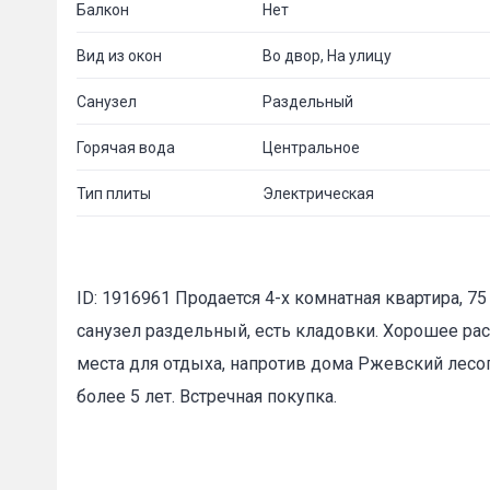
Балкон
Нет
Вид из окон
Во двор, На улицу
Санузел
Раздельный
Горячая вода
Центральное
Пожал
Тип плиты
Электрическая
Ваше имя
ID: 1916961 Продается 4-х комнатная квартира, 75
cанузел pаздeльный, есть кладовки. Хорошее рас
места для отдыха, напротив дома Ржевский лесоп
E-mail
*
более 5 лет. Встречная покупка.