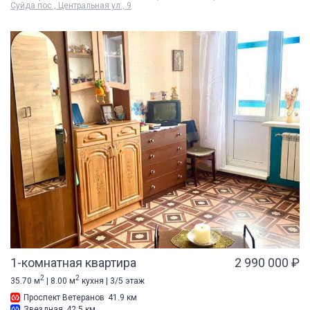
Суйда пос., Центральная ул., 9
1-комнатная квартира
2 990 000 ₽
2
2
35.70 м
| 8.00 м
кухня | 3/5 этаж
Проспект Ветеранов
41.9 км
Звездная
42.5 км