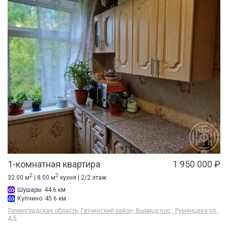
1-комнатная квартира
1 950 000 ₽
2
2
32.00 м
| 8.00 м
кухня | 2/2 этаж
Шушары
44.6 км
Купчино
45.6 км
Ленинградская область, Гатчинский район, Вырица пос., Румянцева ул.,
д 6