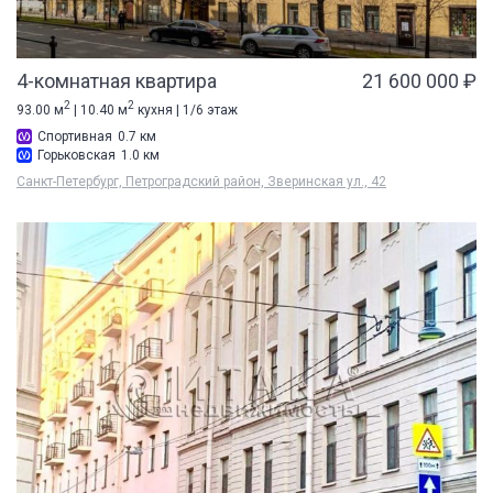
4-комнатная квартира
21 600 000 ₽
2
2
93.00 м
| 10.40 м
кухня | 1/6 этаж
Спортивная
0.7 км
Горьковская
1.0 км
Санкт-Петербург, Петроградский район, Зверинская ул., 42