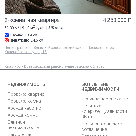
2-комнатная квартира
4 250 000 ₽
2
2
50.30 м
| 9.10 м
кухня | 5/5 этаж
Парнас
23.9 км
Девяткино
24.6 км
Ленинградская область, Всеволожский район, Лесколово пос.,
Красноборская ул., д 15
Квартиры - Всеволожский район Ленинградская область
НЕДВИЖИМОСТЬ
БЮЛЛЕТЕНЬ
НЕДВИЖИМОСТИ
Продажа квартир
Правила перепечатки
Продажа комнат
Политика
Аренда квартир
конфиденциальности
Аренда комнат
BN.ru
Элитная
Пользовательское
недвижимость
соглашение
Загородная