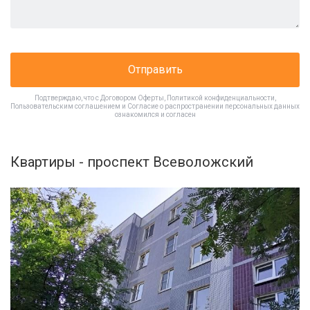
Отправить
Подтверждаю, что с
Договором Оферты
,
Политикой конфиденциальности
,
Пользовательским соглашением
и
Согласие о распространении персональных данных
ознакомился и согласен
Квартиры - проспект Всеволожский