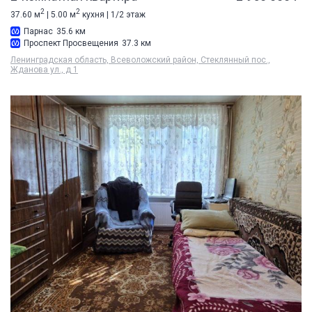
2
2
37.60 м
| 5.00 м
кухня | 1/2 этаж
Парнас
35.6 км
Проспект Просвещения
37.3 км
Ленинградская область, Всеволожский район, Стеклянный пос.,
Жданова ул., д 1