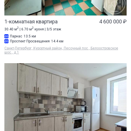
1-комнатная квартира
4 600 000 ₽
2
2
30.40 м
| 6.70 м
кухня | 3/5 этаж
Парнас
13.5 км
Проспект Просвещения
14.4 км
Санкт-Петербург, Курортный район, Песочный пос., Белоостровское
шос., д 1