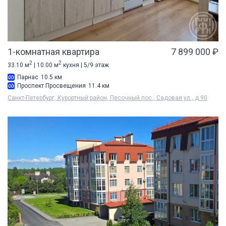
1-комнатная квартира
7 899 000 ₽
2
2
33.10 м
| 10.00 м
кухня | 5/9 этаж
Парнас
10.5 км
Проспект Просвещения
11.4 км
Санкт-Петербург, Курортный район, Песочный пос., Садовая ул., д 90