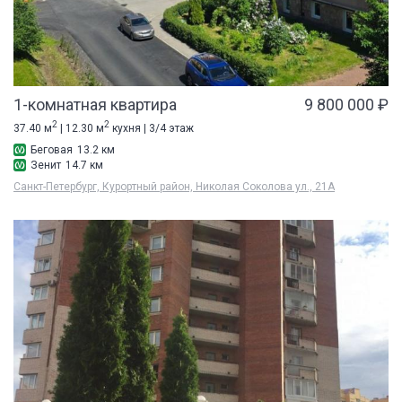
1-комнатная квартира
9 800 000 ₽
2
2
37.40 м
| 12.30 м
кухня | 3/4 этаж
Беговая
13.2 км
Зенит
14.7 км
Санкт-Петербург, Курортный район, Николая Соколова ул., 21А