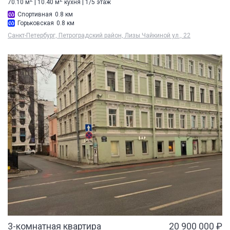
70.10 м
| 10.40 м
кухня | 1/5 этаж
Спортивная
0.8 км
Горьковская
0.8 км
Санкт-Петербург, Петроградский район, Лизы Чайкиной ул., 22
3-комнатная квартира
20 900 000 ₽