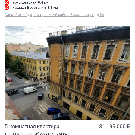
Чернышевская
0.4 км
Площадь Восстания
1.1 км
Санкт-Петербург, Центральный район, Восстания ул., д 36
5-комнатная квартира
31 199 000 ₽
2
2
131.00 м
| 16.00 м
кухня | 5/5 этаж