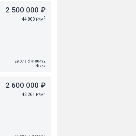
2 500 000 ₽
2
44 803 ₽/м
29.07
|
id 4180492
Итака
2 600 000 ₽
2
43 261 ₽/м