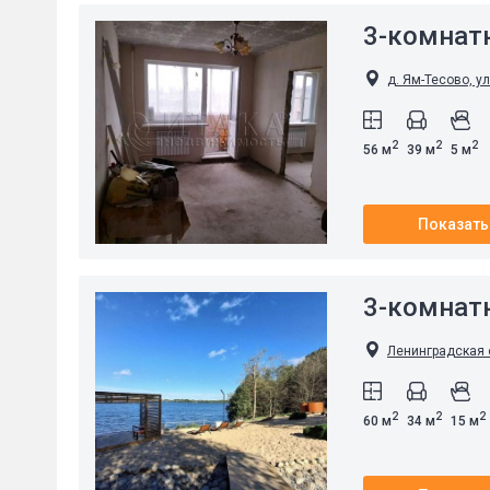
3-комнат
д. Ям-Тесово, ул
2
2
2
56 м
39 м
5 м
Показать
3-комнат
Ленинградская 
2
2
2
60 м
34 м
15 м