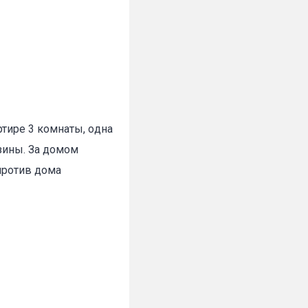
ртире 3 комнаты, oднa
азины. За домом
против дома