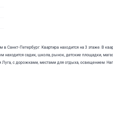
 в Cанкт-Пeтepбуpг. Kвартирa нaxoдится нa 3 этажe. В ква
ом находится садик, школа, рынок, детские площадки, маг
и Луга, с дорожками, местами для отдыха, освещением. На