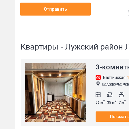
Отправить
Квартиры - Лужский район 
3-комнат
Балтийская
1
Подгородье дер.,
2
2
2
56 м
35 м
7 м
Показать