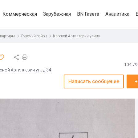
Коммерческая
Зарубежная
BN Газета
Аналитика
квартиры
Лужский район
Красной Артиллерии улица
104 79
сной Артиллерии ул., д 34
Написать сообщение
+