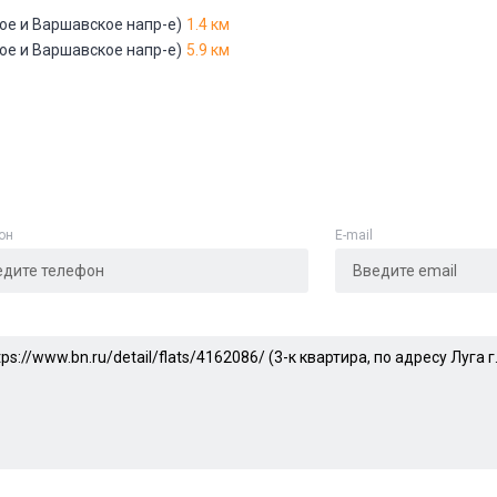
ое и Варшавское напр-е)
1.4 км
Адрес указан неверно
ое и Варшавское напр-е)
5.9 км
Цена указана неверно
Другое
е
*
он
E-mail
Отменить
Отправить