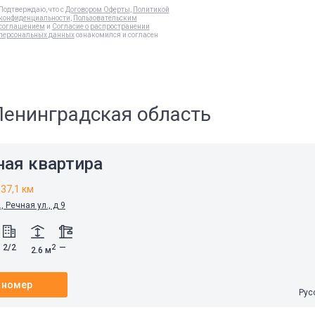
Подтверждаю, что с
Договором Оферты
,
Политикой
конфиденциальности
,
Пользовательским
соглашением
и
Согласие о распространении
персональных данных
ознакомился и согласен
Ленинградская область
ная квартира
37,1 км
 Речная ул., д 9
2/2
—
2
2.6 м
 номер
Рус