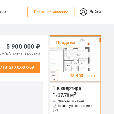
Ещё
Войти
Подать объявление
Продажа
5 900 000 ₽
2
6 ₽/м
, прямая продажа
7 (812) XXX-XX-89
15 400
тыс.р.
1-к квартира
2
37.70
м
Обводный канал
Тосина ул., строение 1,
3к1