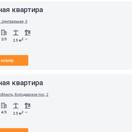
ная квартира
. Центральная, 5
2/5
—
2
2.5 м
 номер
ная квартира
область, Володарское пос, 2
4/5
—
2
2.5 м