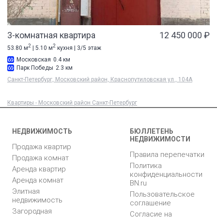
3-комнатная квартира
12 450 000 ₽
2
2
53.80 м
| 5.10 м
кухня | 3/5 этаж
Московская
0.4 км
Парк Победы
2.3 км
Санкт-Петербург, Московский район, Краснопутиловская ул., 104А
Квартиры - Московский район Санкт-Петербург
НЕДВИЖИМОСТЬ
БЮЛЛЕТЕНЬ
НЕДВИЖИМОСТИ
Продажа квартир
Правила перепечатки
Продажа комнат
Политика
Аренда квартир
конфиденциальности
Аренда комнат
BN.ru
Элитная
Пользовательское
недвижимость
соглашение
Загородная
Согласие на