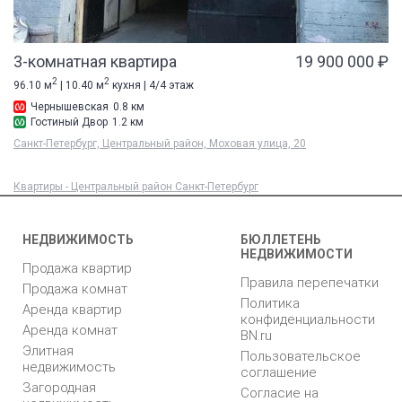
3-комнатная квартира
19 900 000 ₽
2
2
96.10 м
| 10.40 м
кухня | 4/4 этаж
Чернышевская
0.8 км
Гостиный Двор
1.2 км
Санкт-Петербург, Центральный район, Моховая улица, 20
Квартиры - Центральный район Санкт-Петербург
НЕДВИЖИМОСТЬ
БЮЛЛЕТЕНЬ
НЕДВИЖИМОСТИ
Продажа квартир
Правила перепечатки
Продажа комнат
Политика
Аренда квартир
конфиденциальности
Аренда комнат
BN.ru
Элитная
Пользовательское
недвижимость
соглашение
Загородная
Согласие на