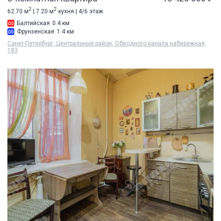
2
2
62.70 м
| 7.20 м
кухня | 4/6 этаж
Балтийская
0.4 км
Фрунзенская
1.4 км
Санкт-Петербург, Центральный район, Обводного канала набережная,
183