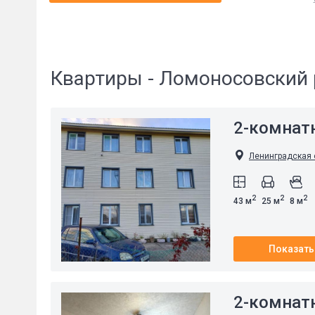
Квартиры - Ломоносовский 
2-комнат
Ленинградская о
2
2
2
43 м
25 м
8 м
Показать
2-комнат