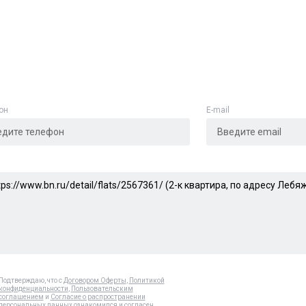
Адрес указан неверно
Цена указана неверно
Другое
он
E-mail
е
*
Отменить
Отправить
Подтверждаю, что с
Договором Оферты
,
Политикой
конфиденциальности
,
Пользовательским
соглашением
и
Согласие о распространении
персональных данных
ознакомился и согласен