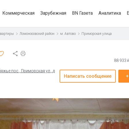
Коммерческая
Зарубежная
BN Газета
Аналитика
квартиры
Ломоносовский район
м. Автово
Приморская улица
88 933 
жье пос., Приморская ул., д
Написать сообщение
+