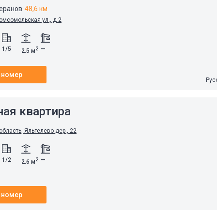
теранов
48,6 км
омсомольская ул., д 2
1/5
—
2
2.5 м
 номер
Рус
ная квартира
бласть, Яльгелево дер., 22
1/2
—
2
2.6 м
 номер