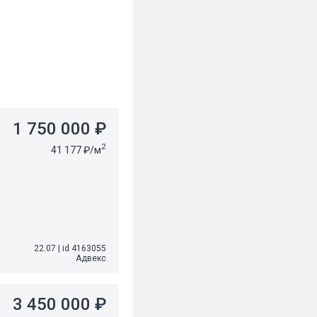
1 750 000 ₽
2
41 177 ₽/м
22.07
|
id 4163055
Адвекс
3 450 000 ₽