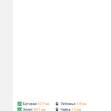
Пожал
Ваше имя
E-mail
*
Беговая
43.7 км
Лебяжье
0.8 км
Зенит
44.1 км
Чайка
1.5 км