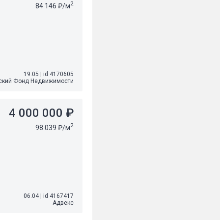
2
84 146 ₽/м
19.05
|
id 4170605
ский Фонд Недвижимости
4 000 000 ₽
2
98 039 ₽/м
06.04
|
id 4167417
Адвекс