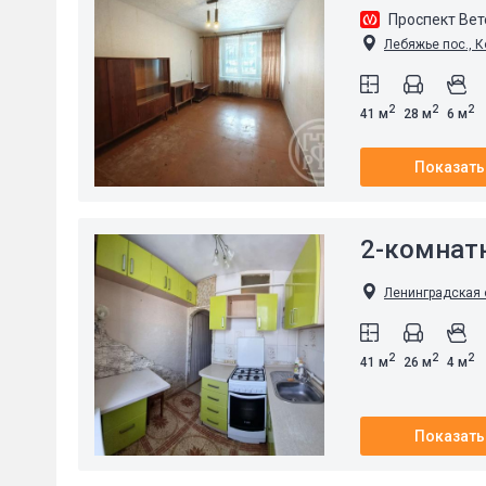
Проспект Ве
Лебяжье пос., К
2
2
2
41 м
28 м
6 м
Показать
2-комнат
Ленинградская о
2
2
2
41 м
26 м
4 м
Показать