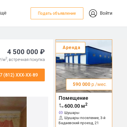
Ещё
Войти
Подать объявление
Аренда
4 500 000 ₽
2
₽/м
, встречная покупка
7 (812) XXX-XX-89
590 000
р./мес.
Помещение
2
600.00
м
Шушары
Шушары поселение, 3-й
Бадаевский проезд, 21