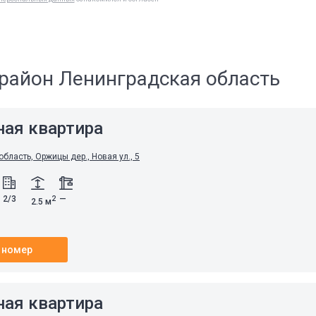
район Ленинградская область
ная квартира
бласть, Оржицы дер., Новая ул., 5
2/3
—
2
2.5 м
 номер
ная квартира