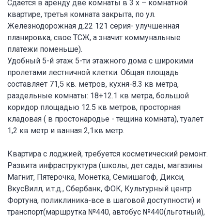
Сдается в аренду две комнаты в 3 х – комнатной
квартире, третья комната закрыта, по ул.
Железнодорожная д.22 121 серия- улучшенная
планировка, свое ТСЖ, а значит коммунальные
платежи поменьше).
Удобный 5-й этаж 5-ти этажного дома с широкими
пролетами лестничной клетки. Общая площадь
составляет 71,5 кв. метров, кухня-8.3 кв метра,
раздельные комнаты: 18+12.1 кв метра, большой
коридор площадью 12.5 кв метров, просторная
кладовая ( в простонародье - тещина комната), туалет
1,2 кв метр и ванная 2,1кв метр.
Квартира с лоджией, требуется косметический ремонт.
Развита инфраструктура (школы, дет.сады, магазины
Магнит, Пятерочка, Монетка, Семишагоф, Дикси,
ВкусВилл, и.т.д., Сбербанк, ФОК, Культурный центр
Фортуна, поликлиника-все в шаговой доступности) и
транспорт(маршрутка №440, автобус №440(льготный),