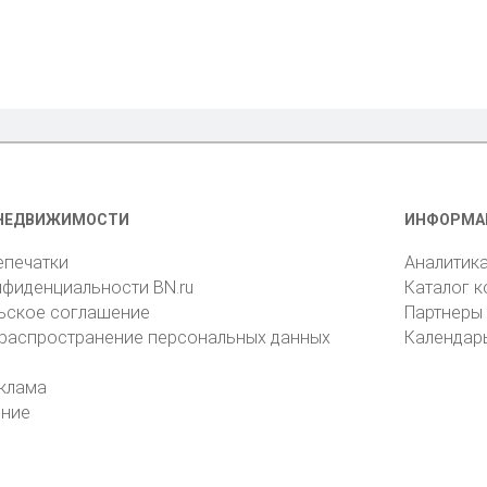
НЕДВИЖИМОСТИ
ИНФОРМА
епечатки
Аналитик
нфиденциальности BN.ru
Каталог 
ьское соглашение
Партнеры
 распространение персональных данных
Календар
клама
ение