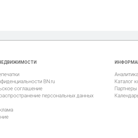
НЕДВИЖИМОСТИ
ИНФОРМА
епечатки
Аналитик
нфиденциальности BN.ru
Каталог 
ьское соглашение
Партнеры
 распространение персональных данных
Календар
клама
ение