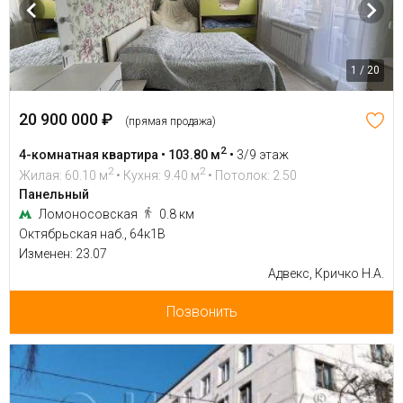
1 / 20
20 900 000 ₽
(прямая продажа)
2
4-комнатная квартира • 103.80 м
•
3/9 этаж
2
2
Жилая: 60.10 м
• Кухня: 9.40 м
• Потолок: 2.50
Панельный
Ломоносовская
0.8 км
Октябрьская наб., 64к1В
Изменен: 23.07
Адвекс, Кричко Н.А.
Позвонить