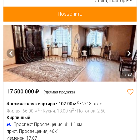
Итака, Шайтор Е.А.
Позвонить
1 / 23
17 500 000 ₽
(прямая продажа)
2
4-комнатная квартира • 102.00 м
•
2/13 этаж
2
2
Жилая: 66.00 м
• Кухня: 13.00 м
• Потолок: 2.50
Кирпичный
Проспект Просвещения
1.1 км
пр-кт. Просвещения, 46к1
Изменен: 17.07