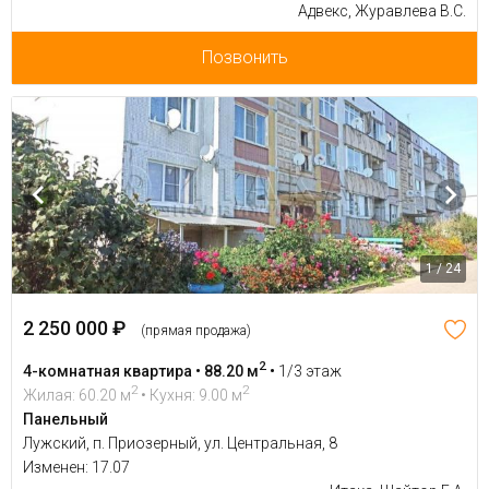
Адвекс, Журавлева В.С.
Позвонить
1 / 24
2 250 000 ₽
(прямая продажа)
2
4-комнатная квартира • 88.20 м
•
1/3 этаж
2
2
Жилая: 60.20 м
• Кухня: 9.00 м
Панельный
Лужский, п. Приозерный, ул. Центральная, 8
Изменен: 17.07