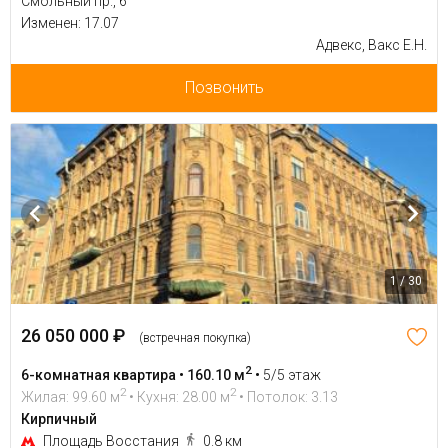
Смольный пр., 6
Изменен: 17.07
Адвекс, Вакс Е.Н.
Позвонить
1 / 30
26 050 000 ₽
(встречная покупка)
2
6-комнатная квартира • 160.10 м
•
5/5 этаж
2
2
Жилая: 99.60 м
• Кухня: 28.00 м
• Потолок: 3.13
Кирпичный
Площадь Восстания
0.8 км