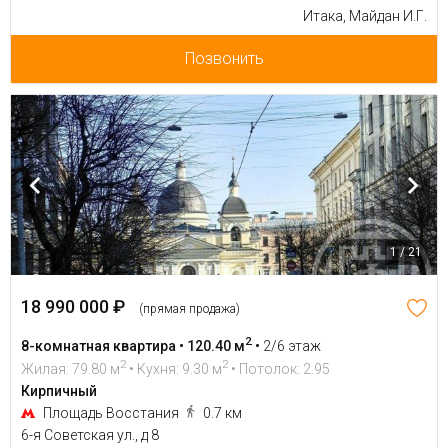
Итака, Майдан И.Г.
Позвонить
1 / 21
18 990 000 ₽
(прямая продажа)
2
8-комнатная квартира • 120.40 м
•
2/6 этаж
2
2
Жилая: 79.80 м
• Кухня: 9.30 м
• Потолок: 2.95
Кирпичный
Площадь Восстания
0.7 км
6-я Советская ул., д 8