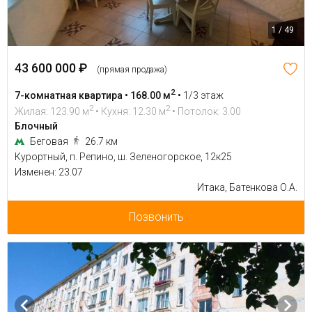
1 / 49
43 600 000 ₽
(прямая продажа)
2
7-комнатная квартира • 168.00 м
•
1/3 этаж
2
2
Жилая: 123.90 м
• Кухня: 12.30 м
• Потолок: 3.00
Блочный
Беговая
26.7 км
Курортный, п. Репино, ш. Зеленогорское, 12к25
Изменен: 23.07
Итака, Батенкова О.А.
Позвонить