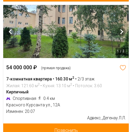
1 / 3
54 000 000 ₽
(прямая продажа)
2
7-комнатная квартира • 160.30 м
•
2/3 этаж
2
2
Жилая: 121.60 м
• Кухня: 13.10 м
• Потолок: 3.60
Кирпичный
Спортивная
0.4 км
Красного Курсанта ул., 12А
Изменен: 20.07
Адвекс, Дегенау Л.Л.
Позвонить