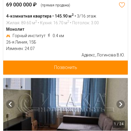
69 000 000 ₽
(прямая продажа)
2
4-комнатная квартира • 145.90 м
•
3/16 этаж
2
2
Жилая: 89.60 м
• Кухня: 16.70 м
• Потолок: 3.00
Монолит
Горный институт
0.4 км
26-я Линия, 15Б
Изменен: 24.07
Адвекс, Логинова В.Ю.
Позвонить
1 / 24