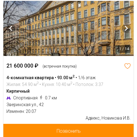
1 / 14
21 600 000 ₽
(встречная покупка)
2
4-комнатная квартира • 93.00 м
•
1/6 этаж
2
2
Жилая: 54.90 м
• Кухня: 10.40 м
• Потолок: 3.37
Кирпичный
Спортивная
0.7 км
Зверинская ул., 42
Изменен: 20.07
Адвекс, Новикова И.В.
Позвонить