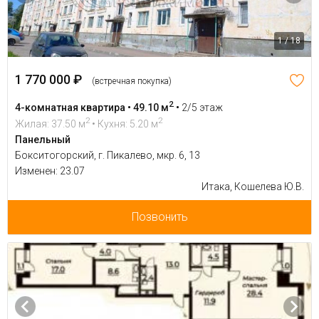
1 / 18
1 770 000 ₽
(встречная покупка)
2
4-комнатная квартира • 49.10 м
•
2/5 этаж
2
2
Жилая: 37.50 м
• Кухня: 5.20 м
Панельный
Бокситогорский, г. Пикалево, мкр. 6, 13
Изменен: 23.07
Итака, Кошелева Ю.В.
Позвонить