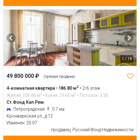
1 / 18
49 800 000 ₽
(прямая продажа)
2
4-комнатная квартира • 186.80 м
•
2/6 этаж
2
2
Жилая: 106.80 м
• Кухня: 29.60 м
• Потолок: 3.30
Ст.Фонд Кап.Рем.
Петроградская
0.7 км
Кронверкская ул., д 12
Изменен: 20.07
продавец: Русский Фонд Недвижимости