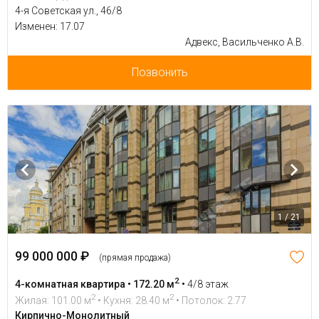
4-я Советская ул., 46/8
Изменен: 17.07
Адвекс, Васильченко А.В.
Позвонить
1 / 21
99 000 000 ₽
(прямая продажа)
2
4-комнатная квартира • 172.20 м
•
4/8 этаж
2
2
Жилая: 101.00 м
• Кухня: 28.40 м
• Потолок: 2.77
Кирпично-Монолитный