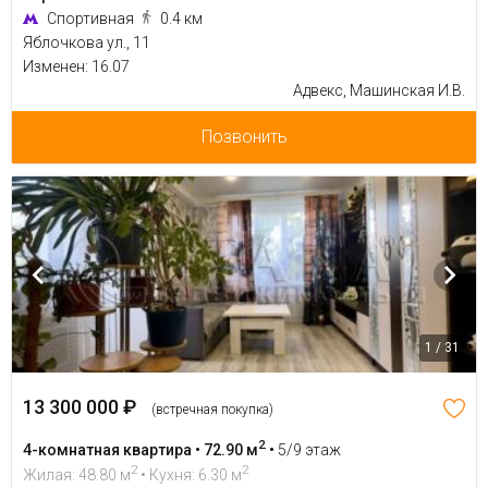
Спортивная
0.4 км
Яблочкова ул., 11
Изменен: 16.07
Адвекс, Машинская И.В.
Позвонить
1 / 31
13 300 000 ₽
(встречная покупка)
2
4-комнатная квартира • 72.90 м
•
5/9 этаж
2
2
Жилая: 48.80 м
• Кухня: 6.30 м