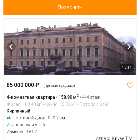
Позвонить
1 / 11
85 000 000 ₽
(прямая продажа)
2
4-комнатная квартира • 158.90 м
•
4/4 этаж
2
2
Жилая: 103.40 м
• Кухня: 15.70 м
• Потолок: 3.88
Кирпичный
Гостиный Двор
0.2 км
Итальянская ул., 6
Изменен: 18.07
Адвекс, Крузе Т.М.