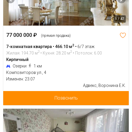
1 / 47
77 000 000 ₽
(прямая продажа)
2
7-комнатная квартира • 466.10 м
•
6/7 этаж
2
2
Жилая: 194.70 м
• Кухня: 28.20 м
• Потолок: 6.00
Кирпичный
Озерки
1 км
Композиторов ул., 4
Изменен: 23.07
Адвекс, Воронина Е.К.
Позвонить