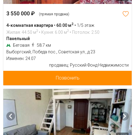
3 550 000 ₽
(прямая продажа)
2
4-комнатная квартира • 60.00 м
•
1/5 этаж
2
2
Жилая: 44.50 м
• Кухня: 6.00 м
• Потолок: 2.50
Панельный
Беговая
58.7 км
Выборгский, Победа пос., Советская ул., д 23
Изменен: 24.07
продавец: Русский Фонд Недвижимости
Позвонить