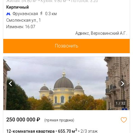
Жилая: 54.80 м
• Кухня: 9.80 м
• Потолок: 3.20
Кирпичный
Фрунзенская
0.3 км
Смоленская ул., 1
Изменен: 16.07
Адвекс, Верховинский А.Г.
Позвонить
1 / 32
250 000 000 ₽
(прямая продажа)
2
12-комнатная квартира • 655.70 м
•
2/3 этаж