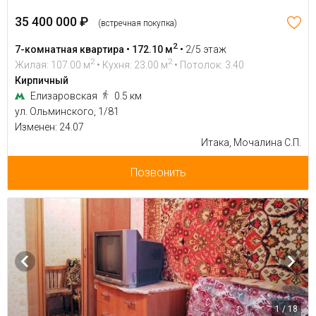
35 400 000 ₽
(встречная покупка)
2
7-комнатная квартира • 172.10 м
•
2/5 этаж
2
2
Жилая: 107.00 м
• Кухня: 23.00 м
• Потолок: 3.40
Кирпичный
Елизаровская
0.5 км
ул. Ольминского, 1/81
Изменен: 24.07
Итака, Мочалина С.П.
Позвонить
1 / 18