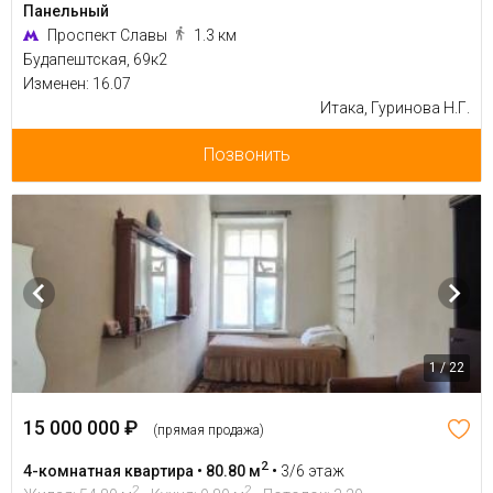
Панельный
Проспект Славы
1.3 км
Будапештская, 69к2
Изменен: 16.07
Итака, Гуринова Н.Г.
Позвонить
1 / 22
15 000 000 ₽
(прямая продажа)
2
4-комнатная квартира • 80.80 м
•
3/6 этаж
2
2