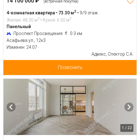
14 100 000 ₽
(встречная покупка)
2
4-комнатная квартира • 73.30 м
•
9/9 этаж
2
2
Жилая: 48.30 м
• Кухня: 6.50 м
Панельный
Проспект Просвещения
0.3 км
Асафьева ул., 12к3
Изменен: 24.07
Адвекс, Спектор С.А.
Позвонить
1 / 22