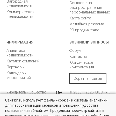
Загородная
Согласие на
недвижимость
распространение
Коммерческая
персональных данных
недвижимость
Карта сайта
Медийная реклама
PR продвижение
ИНФОРМАЦИЯ
ВОЗНИКЛИ ВОПРОСЫ
Аналитика
Форум
недвижимости
Контакты
Каталог компаний
Юридическая
Партнеры
консультация
Календарь
мероприятий
Обратная связь
Учредитель - Общество
16+
© 2005 – 2026, ООО «УК
с ограниченной
«БН»
Сайт bn.ru использует файлы «cookie» и системы аналитики
ответственностью
"Управляющая
196105, Санкт-
для персонализации сервисов и повышения удобства
компания "Бюллетень
Петербург, пр. Юрия
пользования веб-сайтом. Продолжая просмотр сайта, вы
недвижимости"
Гагарина, 1
разрешаете их использование и соглашаетесь на обработку