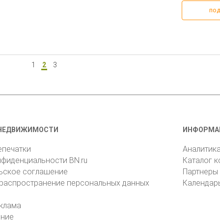
под
1
2
3
НЕДВИЖИМОСТИ
ИНФОРМА
епечатки
Аналитик
нфиденциальности BN.ru
Каталог 
ьское соглашение
Партнеры
 распространение персональных данных
Календар
клама
ение