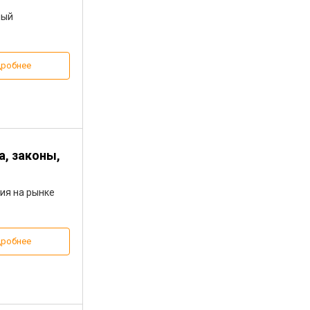
мый
робнее
а, законы,
ия на рынке
робнее