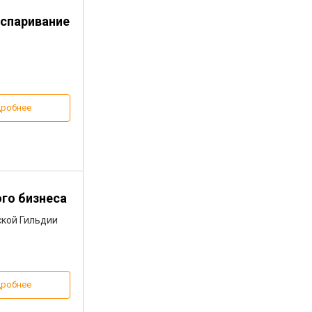
оспаривание
робнее
го бизнеса
ской Гильдии
робнее