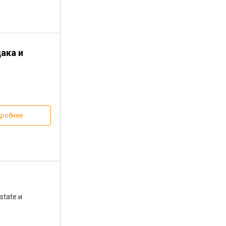
дака и
робнее
state и