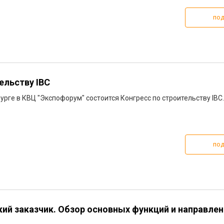
под
ельству IBC
урге в КВЦ "Экспофорум" состоится Конгресс по строительству IBC.
под
кий заказчик. Обзор основных функций и направлен