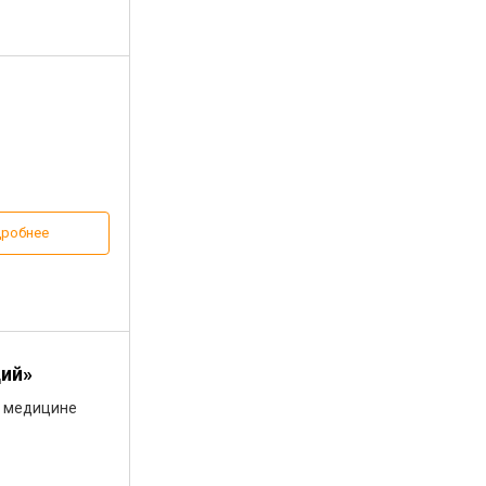
робнее
ций»
ю медицине