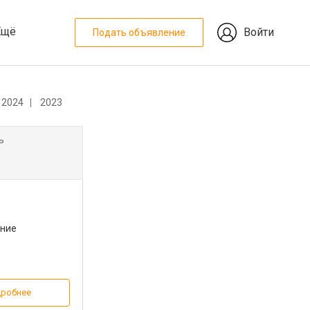
Ещё
Войти
Подать объявление
2024
2023
ь
ание
робнее