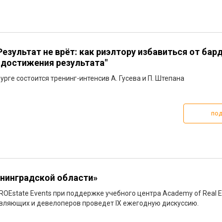
Результат не врёт: как риэлтору избавиться от бар
 достижения результата"
урге состоится тренинг-интенсив А. Гусева и П. Штепана
под
нинградской области»
ROEstate Events при поддержке учебного центра Academy of Real E
вляющих и девелоперов проведет IX ежегодную дискуссию.