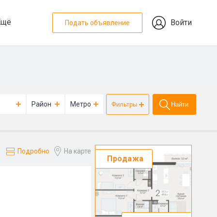
Ещё
Войти
Подать объявление
Район
Метро
Фильтры
Найти
Подробно
На карте
Продажа