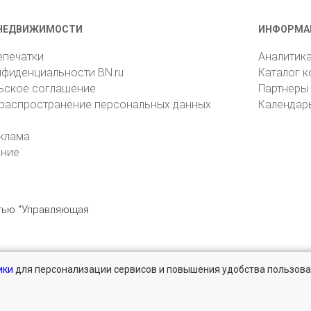
НЕДВИЖИМОСТИ
ИНФОРМА
епечатки
Аналитик
нфиденциальности BN.ru
Каталог 
ьское соглашение
Партнеры
 распространение персональных данных
Календар
клама
ение
стью "Управляющая
ики
для персонализации сервисов и повышения удобства пользова
196105, Санкт-Петербург, пр. Юрия Гагарина, 1
reklama