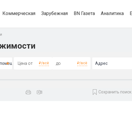
Коммерческая
Зарубежная
BN Газета
Аналитика
ти
ижимости
е помещение
₽/всё
₽/всё
Адрес
Сохранить поиск