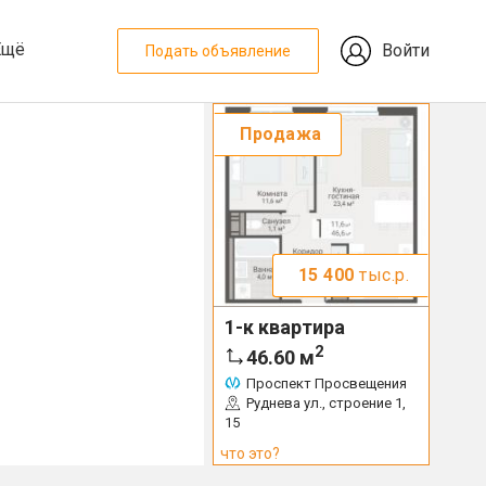
Ещё
Войти
Подать объявление
Продажа
15 400
тыс.р.
1-к квартира
2
46.60
м
Проспект Просвещения
Руднева ул., строение 1,
15
что это?