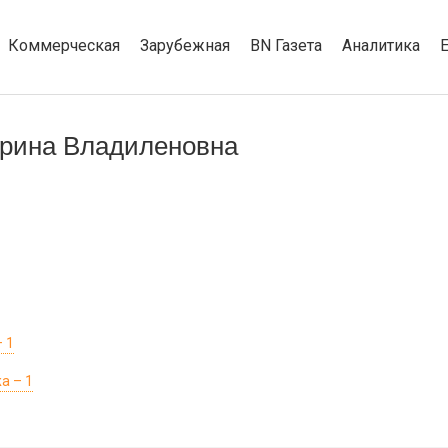
Коммерческая
Зарубежная
BN Газета
Аналитика
арина Владиленовна
 1
а – 1